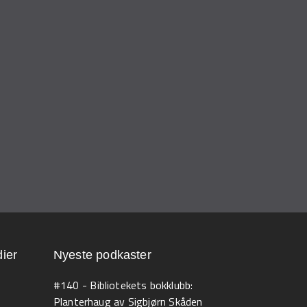
ier
Nyeste podkaster
#140 - Bibliotekets bokklubb:
Planterhaug av Sigbjørn Skåden