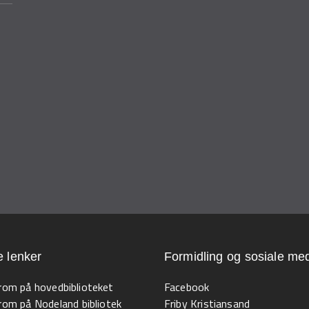
e lenker
Formidling og sosiale med
 rom på hovedbiblioteket
Facebook
 rom på Nodeland bibliotek
Friby Kristiansand