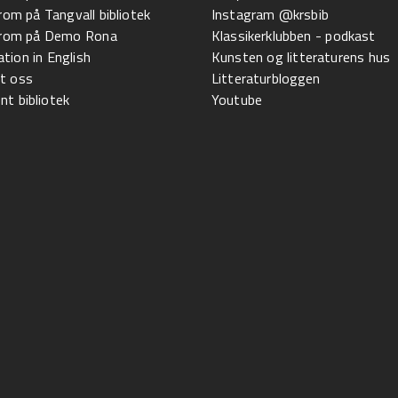
 rom på Tangvall bibliotek
Instagram @krsbib
l rom på Demo Rona
Klassikerklubben - podkast
tion in English
Kunsten og litteraturens hus
t oss
Litteraturbloggen
t bibliotek
Youtube