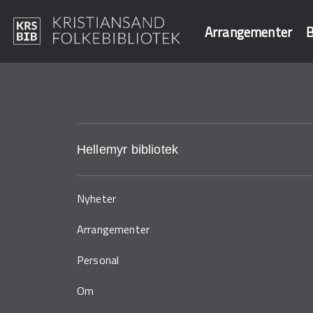
Arrangementer
B
Hopp
til
Søk i våre data
hovedinnhold
Hellemyr bibliotek
Nyheter
Arrangementer
Personal
Om