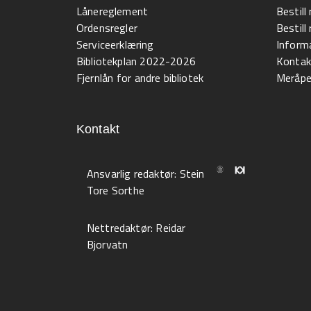
Lånereglement
Bestill
Ordensregler
Bestil
Serviceerklæring
Informa
Bibliotekplan 2022-2026
Kontak
Fjernlån for andre bibliotek
Meråpen
Kontakt
Ansvarlig redaktør:
Stein
Tore Sorthe
Nettredaktør:
Reidar
Bjorvatn