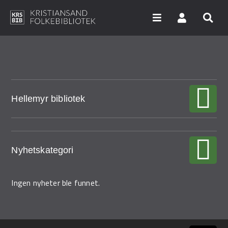
Hopp
til
hovedinnhold
Søk i våre databaser
Hellemyr bibliotek
Arrangementer
Bibliotekene
Nyheter
Nyhetskategori
Digitale tjenester
Ingen nyheter ble funnet.
Vi tilbyr
UNG