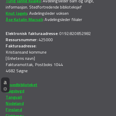
Turid Janne Kvaløy
: Avdelingsleder barn og unge,
Demo Rona
informasjon. Stedfortredende biblioteksjef
Knut Jagels
: Avdelingsleder voksen
Åse Katalin Macsali
: Avdelingsleder filialer
Elektronisk fakturaadresse
: 0192:820852982
Ressursnummer
: 425000
Fakturaadresse
:
Kristiansand kommune
[Enhetens navn]
Fakturamottak, Postboks 1044
4682 Søgne
Hovedbiblioteket
Vågsbygd
Tangvall
Nodeland
Finsland
Flekkerøy