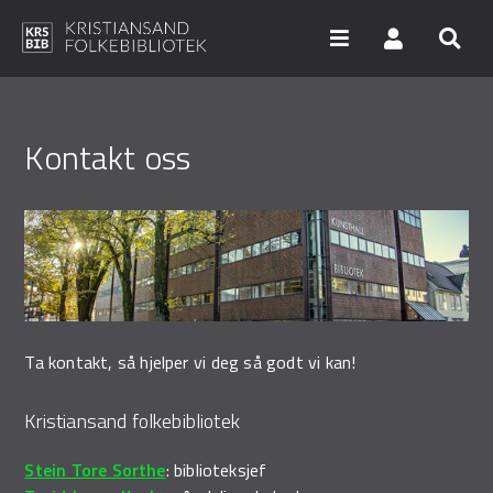
Hopp
til
hovedinnhold
Søk i våre databaser
Kontakt oss
Arrangementer
Bibliotekene
Nyheter
Ta kontakt, så hjelper vi deg så godt vi kan!
Digitale tjenester
Vi tilbyr
Kristiansand folkebibliotek
UNG
Stein Tore Sorthe
: biblioteksjef