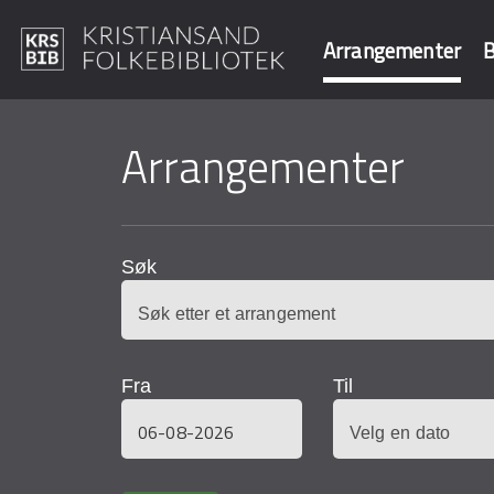
Arrangementer
B
Hopp
til
Arrangementer
Søk i våre data
hovedinnhold
Søk
Fra
Til
Dato