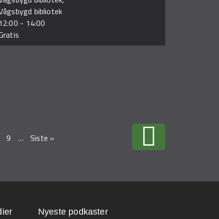
Vågsbygd bibliotek
12:00
-
14:00
Gratis
9
…
Siste »
ier
Nyeste podkaster