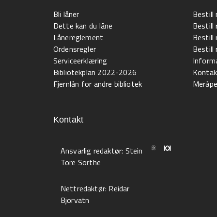
Bli låner
Bestill
Dette kan du låne
Bestill
Lånereglement
Bestill
Ordensregler
Bestil
Serviceerklæring
Informa
Bibliotekplan 2022-2026
Kontak
Fjernlån for andre bibliotek
Meråpen
Kontakt
Ansvarlig redaktør:
Stein
Tore Sorthe
Nettredaktør:
Reidar
Bjorvatn