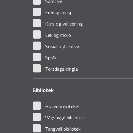
Samtale
Fredagslunsj
Kurs og veiledning
Lek og moro
Sosial møteplass
Språk
Torsdagskringla
Bibliotek
Hovedbiblioteket
Vågsbygd bibliotek
Tangvall bibliotek