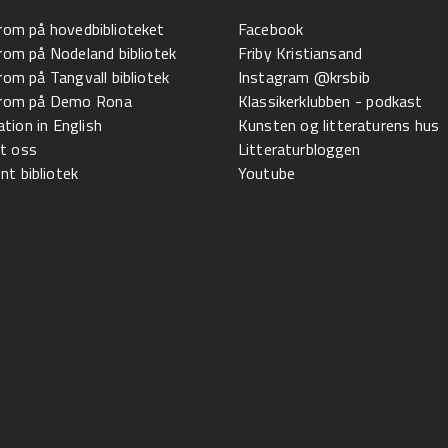
 rom på hovedbiblioteket
Facebook
 rom på Nodeland bibliotek
Friby Kristiansand
 rom på Tangvall bibliotek
Instagram @krsbib
l rom på Demo Rona
Klassikerklubben - podkast
tion in English
Kunsten og litteraturens hus
t oss
Litteraturbloggen
t bibliotek
Youtube