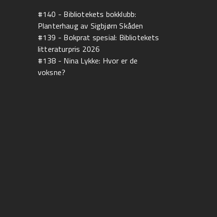
#140 - Bibliotekets bokklubb:
Planterhaug av Sigbjørn Skåden
#139 - Bokprat spesial: Bibliotekets
litteraturpris 2026
#138 - Nina Lykke: Hvor er de
voksne?