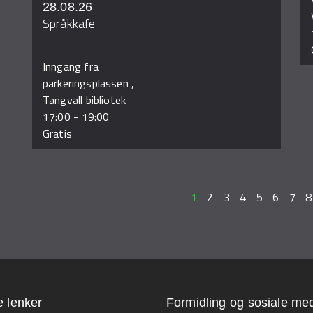
28.08.26
Språkkafe
Inngang fra
parkeringsplassen ,
Tangvall bibliotek
17:00
-
19:00
Gratis
1
2
3
4
5
6
7
8
e lenker
Formidling og sosiale med