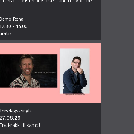
Litterært pusterom: lesestund for voksne
Demo Rona
12:30
-
14:00
Gratis
Torsdagskringla
27.08.26
Fra krakk til kamp!