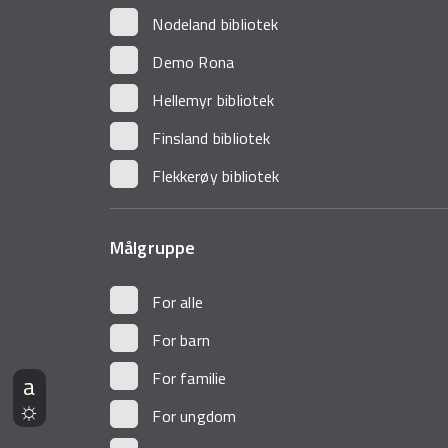
Nodeland bibliotek
Demo Rona
Hellemyr bibliotek
Finsland bibliotek
Flekkerøy bibliotek
Målgruppe
For alle
For barn
For familie
For ungdom