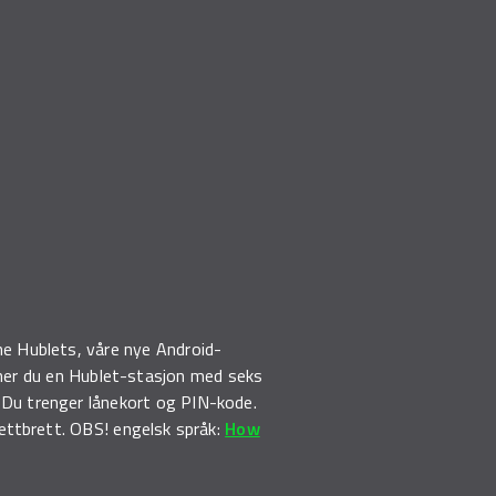
åne Hublets, våre nye Android-
inner du en Hublet-stasjon med seks
. Du trenger lånekort og PIN-kode.
ettbrett. OBS! engelsk språk:
How