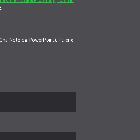
urs eller arbeidssamling, kan du
2.
, One Note og PowerPoint). Pc-ene