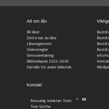
Alt om lån
Viktig
Bli låner
Bestill
Dette kan du låne
Bestill
Lånereglement
Bestill
Ordensregler
Bestil
Serviceerklæring
Informa
Bibliotekplan 2022-2026
Kontak
Fjernlån for andre bibliotek
Meråpen
Kontakt
Ansvarlig redaktør:
Stein
Tore Sorthe