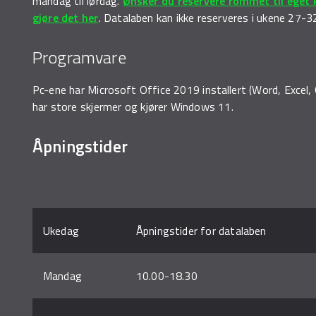
mandag til lørdag.
Ønsker du reservere rommet til eget k
gjøre det her
. Datalaben kan ikke reserveres i ukene 27-3
Programvare
Pc-ene har Microsoft Office 2019 installert (Word, Excel
har store skjermer og kjører Windows 11.
Åpningstider
Ukedag
Åpningstider for datalaben
Mandag
10.00-18.30