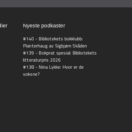
ier
Nyeste podkaster
#140 - Bibliotekets bokklubb:
Planterhaug av Sigbjørn Skåden
#139 - Bokprat spesial: Bibliotekets
litteraturpris 2026
#138 - Nina Lykke: Hvor er de
voksne?