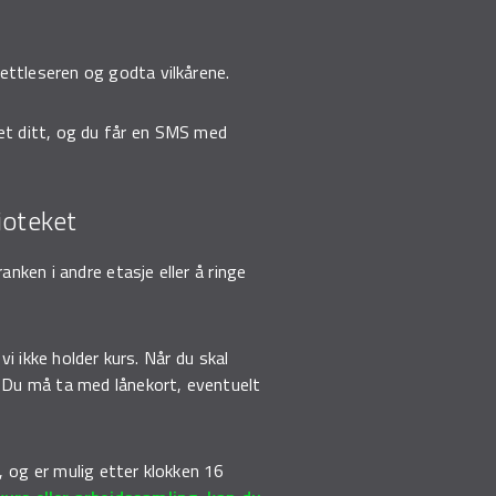
nettleseren og godta vilkårene.
et ditt, og du får en SMS med
ioteket
nken i andre etasje eller å ringe
i ikke holder kurs. Når du skal
. Du må ta med lånekort, eventuelt
s, og er mulig etter klokken 16