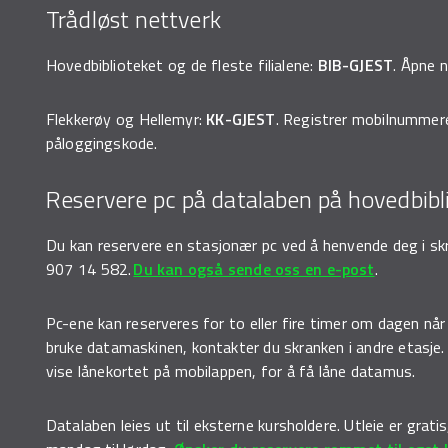
Trådløst nettverk
Hovedbiblioteket og de fleste filialene:
BIB-GJEST
. Åpne 
Flekkerøy og Hellemyr:
KK-GJEST
. Registrer mobilnummer
påloggingskode.
Reservere pc på datalaben på hovedbibl
Du kan reservere en stasjonær pc ved å henvende deg i skra
907 14 582.
Du kan også sende oss en e-post
.
Pc-ene kan reserveres for to eller fire timer om dagen når v
bruke datamaskinen, kontakter du skranken i andre etasje
vise lånekortet på mobilappen, for å få låne datamus.
Datalaben leies ut til eksterne kursholdere. Utleie er grati