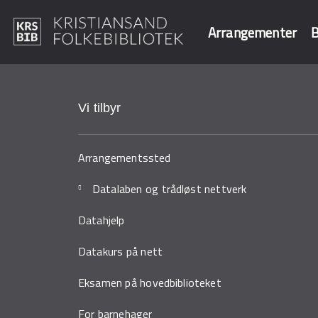
Arrangementer
B
Hopp
til
Søk i våre data
hovedinnhold
Vi tilbyr
Arrangementssted
Datalaben og trådløst nettverk
Datahjelp
Datakurs på nett
Eksamen på hovedbiblioteket
For barnehager