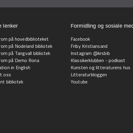
e lenker
Formidling og sosiale med
 rom på hovedbiblioteket
Facebook
 rom på Nodeland bibliotek
Friby Kristiansand
 rom på Tangvall bibliotek
Instagram @krsbib
l rom på Demo Rona
Klassikerklubben - podkast
tion in English
Kunsten og litteraturens hus
t oss
Litteraturbloggen
t bibliotek
Youtube