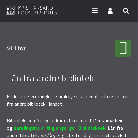
Hopp
til
hovedinnhold
Søk i våre databaser
Vi tilbyr
Arrangementer
Lån fra andre bibliotek
Bibliotekene
Nyheter
Er det noe vi mangler i samlingen, kan vi ofte låne det inn
Digitale tjenester
fra andre bibliotek i landet.
Vi tilbyr
Bibliotekene i Norge bidrar i et nasjonalt lånesamarbeid,
og
samlingene er tilgjengelige i Biblioteksøk
. Lån fra
UNG
andre bibliotek,
innlån
, er gratis for deg, men biblioteket