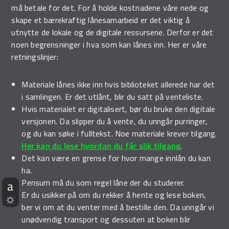
må betale for det. For å holde kostnadene våre nede og
Demo Rona
skape et bærekraftig lånesamarbeid er det viktig å
utnytte de lokale og de digitale ressursene. Derfor er det
noen begrensninger i hva som kan lånes inn. Her er våre
retningslinjer:
Materiale lånes ikke inn hvis biblioteket allerede har det
i samlingen. Er det utlånt, blir du satt på venteliste.
Hvis materialet er digitalisert, bør du bruke den digitale
versjonen. Da slipper du å vente, du unngår purringer,
og du kan søke i fulltekst. Noe materiale krever tilgang.
Her kan du lese hvordan du får slik tilgang
.
Det kan være en grense for hvor mange innlån du kan
ha.
Pensum må du som regel låne der du studerer.
Er du usikker på om du rekker å hente og lese boken,
ber vi om at du venter med å bestille den. Da unngår vi
unødvendig transport og dessuten at boken blir