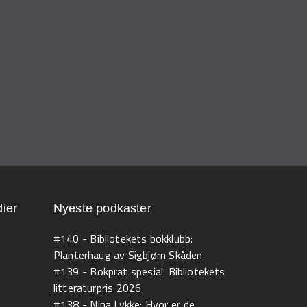
ier
Nyeste podkaster
#140 - Bibliotekets bokklubb:
Planterhaug av Sigbjørn Skåden
#139 - Bokprat spesial: Bibliotekets
litteraturpris 2026
#138 - Nina Lykke: Hvor er de