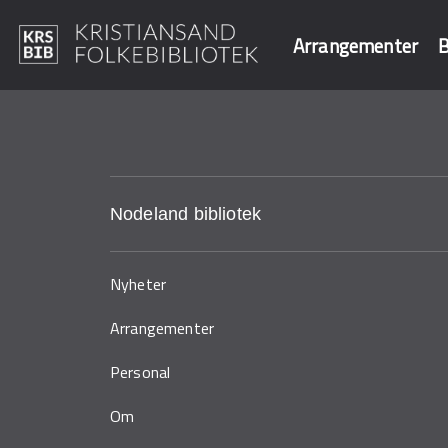
Arrangementer
B
Hopp
til
Søk i våre data
hovedinnhold
Nodeland bibliotek
Nyheter
Arrangementer
Personal
Om