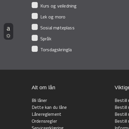
Kurs og veiledning
Lek og moro
Sosial møteplass
Språk
Torsdagskringla
Alt om lån
Viktig
Bli låner
Bestill
Dette kan du låne
Bestill
Lånereglement
Bestill
Ordensregler
Bestil
Serviceerklæring
Informa