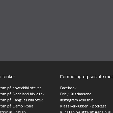
e lenker
Formidling og sosiale med
 rom på hovedbiblioteket
Facebook
 rom på Nodeland bibliotek
Friby Kristiansand
 rom på Tangvall bibliotek
Instagram @krsbib
l rom på Demo Rona
Klassikerklubben - podkast
tion in English
Kunsten og litteraturens hus