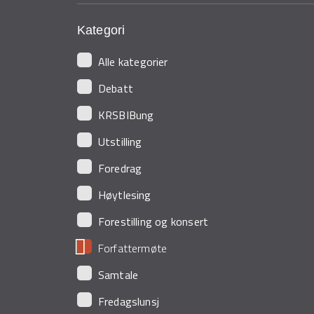
Kategori
Alle kategorier
Debatt
KRSBIBung
Utstilling
Foredrag
Høytlesing
Forestilling og konsert
Forfattermøte
Samtale
Fredagslunsj