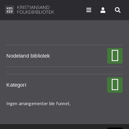
Hopp
til
hovedinnhold
Søk i våre databaser
Nodeland bibliotek
Arrangementer
Bibliotekene
Nyheter
Kategori
Digitale tjenester
Ingen arrangementer ble funnet.
Vi tilbyr
UNG