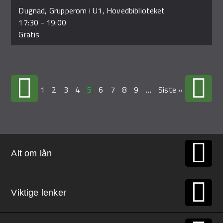
Dugnad, Grupperom i U1, Hovedbiblioteket
17:30
-
19:00
Gratis
1
2
3
4
5
6
7
8
9
…
Siste »
Alt om lån
Viktige lenker