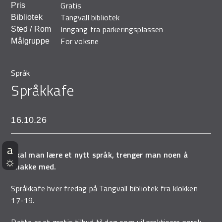
Gratis
Pris
Demo Rona
Tangvall bibliotek
Bibliotek
Inngang fra parkeringsplassen
Sted / Rom
For voksne
Målgruppe
Språk
Språkkafe
16.10.26
Skal man lære et nytt språk, trenger man noen å
snakke med.
Språkkafe hver fredag på Tangvall bibliotek fra klokken
17-19.
Dette er et gratis tilbud til deg som vil praktisere norsk.