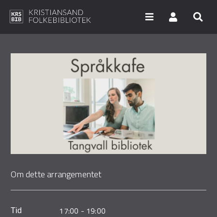
Hopp
til
hovedinnhold
Søk i våre databaser
Arrangementer
Bibliotekene
Nyheter
Digitale tjenester
Om dette arrangementet
Vi tilbyr
UNG
17:00
-
19:00
Tid