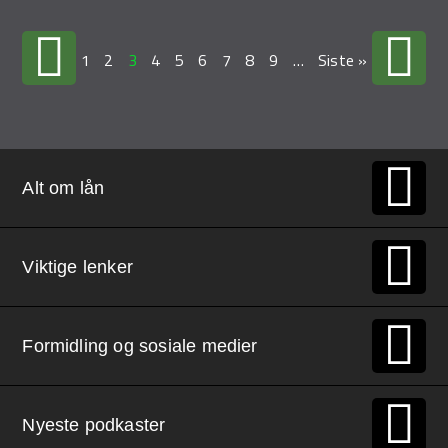
1
2
3
4
5
6
7
8
9
…
Siste »
Alt om lån
Viktige lenker
Formidling og sosiale medier
Nyeste podkaster