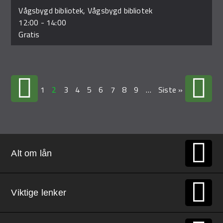
Vågsbygd bibliotek, Vågsbygd bibliotek
12:00
-
14:00
Gratis
1
2
3
4
5
6
7
8
9
…
Siste »
Alt om lån
Viktige lenker