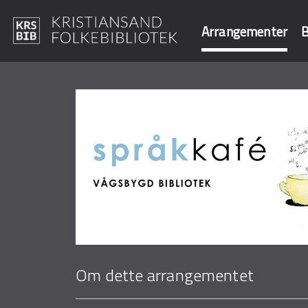
Arrangementer
B
Hopp
til
Søk i våre data
hovedinnhold
Om dette arrangementet