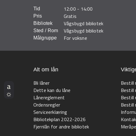
12:00
-
14:00
Tid
Gratis
Pris
Vågsbygd bibliotek
Bibliotek
Vågsbygd bibliotek
Sted / Rom
For voksne
Målgruppe
Alt om lån
Viktig
Bli låner
Bestill
Dette kan du låne
Bestill
Lånereglement
Bestill
Ordensregler
Bestil
Serviceerklæring
Informa
Bibliotekplan 2022-2026
Kontak
Fjernlån for andre bibliotek
Meråpen