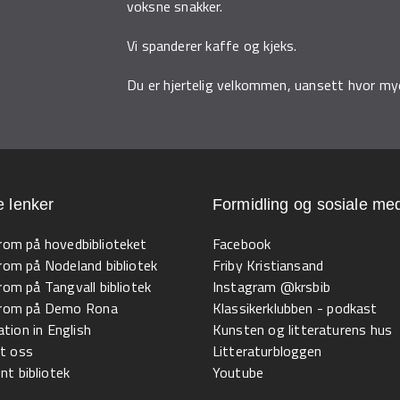
voksne snakker.
Vi spanderer kaffe og kjeks.
Du er hjertelig velkommen, uansett hvor mye
e lenker
Formidling og sosiale med
 rom på hovedbiblioteket
Facebook
 rom på Nodeland bibliotek
Friby Kristiansand
 rom på Tangvall bibliotek
Instagram @krsbib
l rom på Demo Rona
Klassikerklubben - podkast
tion in English
Kunsten og litteraturens hus
t oss
Litteraturbloggen
t bibliotek
Youtube