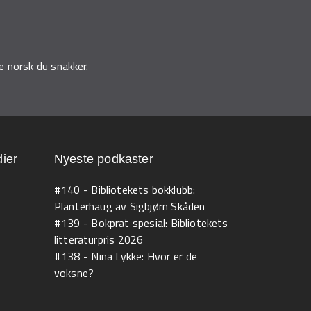
 norsk du snakker.
ier
Nyeste podkaster
#140 - Bibliotekets bokklubb:
Planterhaug av Sigbjørn Skåden
#139 - Bokprat spesial: Bibliotekets
litteraturpris 2026
#138 - Nina Lykke: Hvor er de
voksne?