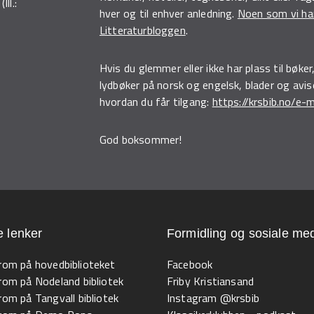
ll.:
hver og til enhver anledning.
Noen som vi har
Litteraturbloggen
.
Hvis du glemmer eller ikke har plass til bøk
lydbøker på norsk og engelsk, blader og avi
hvordan du får tilgang:
https://krsbib.no/e-m
God boksommer!
e lenker
Formidling og sosiale med
 rom på hovedbiblioteket
Facebook
 rom på Nodeland bibliotek
Friby Kristiansand
 rom på Tangvall bibliotek
Instagram @krsbib