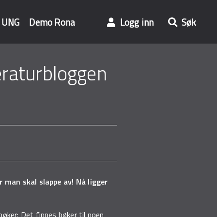
UNG
Demo Rona
Logg inn
Søk
teraturbloggen
r man skal slappe av! Nå ligger
gbøker: Det finnes bøker til noen