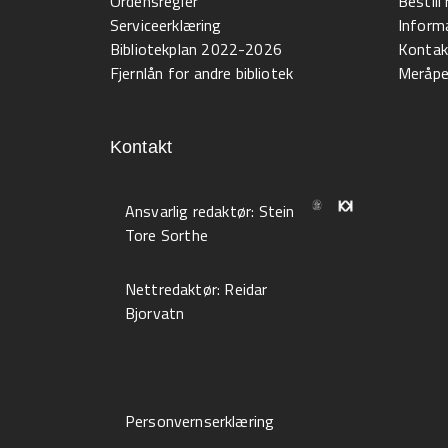
Ordensregler
Bestil
Serviceerklæring
Informa
Bibliotekplan 2022-2026
Kontak
Fjernlån for andre bibliotek
Meråpen
Kontakt
Ansvarlig redaktør:
Stein
Tore Sorthe
Nettredaktør:
Reidar
Bjorvatn
Personvernserklæring