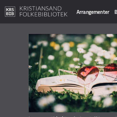
Arrangementer
B
Hopp
til
Søk i våre data
hovedinnhold