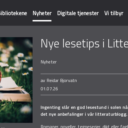
ibliotekene
Nyheter
Digitale tjenester
Vi tilbyr
Nye lesetips i Lit
baser
Nyheter
av
Reidar Bjorvatn
01.07.26
Ingenting slår en god lesestund i solen nå
det nye anbefalinger i vår litteraturblogg.
Romaner, noveller, tegneserier, dikt eller fa