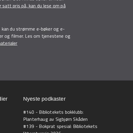
 satt pris på, kan du lese om på
er, kan du strømme e-bøker og e-
ser og filmer. Les om tjenestene og
aterialer
ier
Nyeste podkaster
#140 - Bibliotekets bokklubb:
Planterhaug av Sigbjørn Skåden
#139 - Bokprat spesial: Bibliotekets