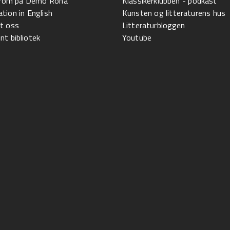
l rom på Demo Rona
Klassikerklubben - podkast
tion in English
Kunsten og litteraturens hus
t oss
Litteraturbloggen
t bibliotek
Youtube