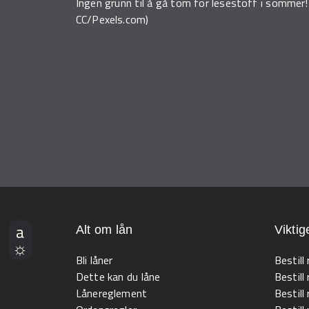
Ingen grunn til å gå tom for lesestoff i sommer! (I
CC/Pexels.com)
Alt om lån
Viktig
Bli låner
Bestill
Dette kan du låne
Bestill
Lånereglement
Bestill