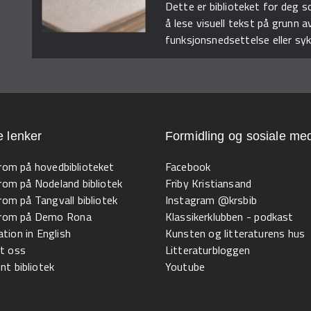
Dette er biblioteket for deg 
å lese visuell tekst på grunn a
funksjonsnedsettelse eller sy
e lenker
Formidling og sosiale med
 rom på hovedbiblioteket
Facebook
 rom på Nodeland bibliotek
Friby Kristiansand
 rom på Tangvall bibliotek
Instagram @krsbib
l rom på Demo Rona
Klassikerklubben - podkast
tion in English
Kunsten og litteraturens hus
t oss
Litteraturbloggen
t bibliotek
Youtube