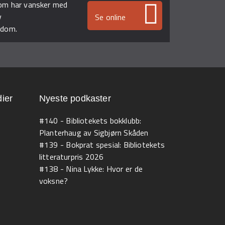
som har vansker med
v
Se online
kdom.
ier
Nyeste podkaster
#140 - Bibliotekets bokklubb:
Planterhaug av Sigbjørn Skåden
#139 - Bokprat spesial: Bibliotekets
litteraturpris 2026
#138 - Nina Lykke: Hvor er de
voksne?