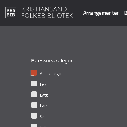
Arrangementer
B
Hopp
til
Søk i våre data
hovedinnhold
E-ressurs-kategori
Alle kategorier
Les
Lytt
Lær
Se