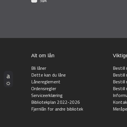
Søk
Alt om lån
Viktig
Bli låner
Bestill
Dette kan du låne
Bestill
Lånereglement
Bestill
Ordensregler
Bestil
Serviceerklæring
Informa
Bibliotekplan 2022-2026
Kontak
Fjernlån for andre bibliotek
Meråpen