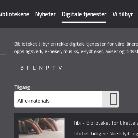
ibliotekene
Nyheter
Digitale tjenester
Vi tilbyr
Biblioteket tilbyr en rekke digitale tjenester for våre låne
baser
oppslagsverk, e-bøker, musikk, e-lydbøker, aviser og tidss
B
F
L
N
P
T
V
Tilgang
Tibi - Biblioteket for tilrettel
Tibi het tidligere Norsk lyd- og