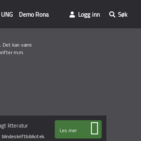
UNG
Demo Rona
Logg inn
Søk
re. Det kan være
krifter m.m.
agt litteratur
Les mer
 blindeskriftbibliotek.