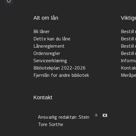
Alt om lån
Viktig
Bli låner
Bestill
Dette kan du låne
Bestill
Lånereglement
Bestill
Ordensregler
Bestil
Serviceerklæring
Informa
Bibliotekplan 2022-2026
Kontak
Fjernlån for andre bibliotek
Meråpen
Kontakt
Ansvarlig redaktør:
Stein
Tore Sorthe