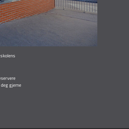
I skolens
eservere
r deg gjerne