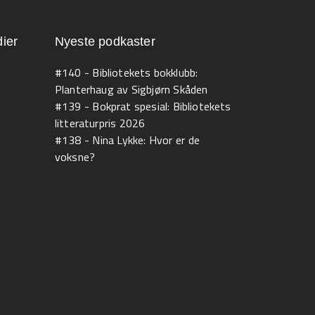
ier
Nyeste podkaster
#140 - Bibliotekets bokklubb:
Planterhaug av Sigbjørn Skåden
#139 - Bokprat spesial: Bibliotekets
litteraturpris 2026
#138 - Nina Lykke: Hvor er de
voksne?