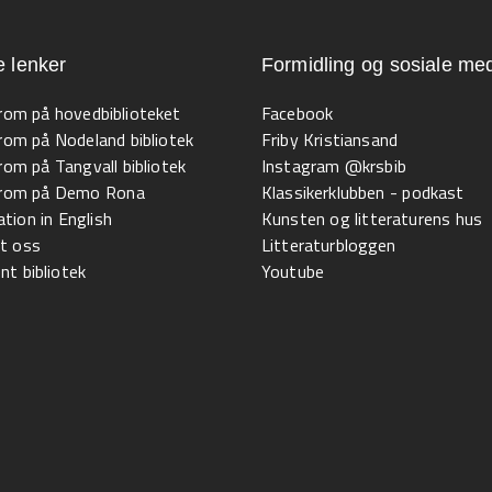
e lenker
Formidling og sosiale med
 rom på hovedbiblioteket
Facebook
 rom på Nodeland bibliotek
Friby Kristiansand
 rom på Tangvall bibliotek
Instagram @krsbib
l rom på Demo Rona
Klassikerklubben - podkast
tion in English
Kunsten og litteraturens hus
t oss
Litteraturbloggen
t bibliotek
Youtube