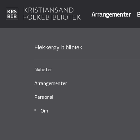
Arrangementer
B
Hopp
til
Søk i våre data
hovedinnhold
Flekkerøy bibliotek
Nyheter
Arrangementer
Personal
Om