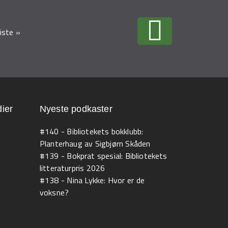
iste »
ier
Nyeste podkaster
#140 - Bibliotekets bokklubb:
Planterhaug av Sigbjørn Skåden
#139 - Bokprat spesial: Bibliotekets
litteraturpris 2026
#138 - Nina Lykke: Hvor er de
voksne?