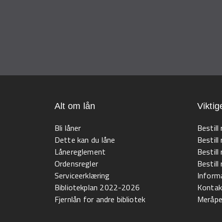
Alt om lån
Viktig
Bli låner
Bestill
Dette kan du låne
Bestill
Lånereglement
Bestill
Ordensregler
Bestil
Serviceerklæring
Informa
Bibliotekplan 2022-2026
Kontak
Fjernlån for andre bibliotek
Meråpen