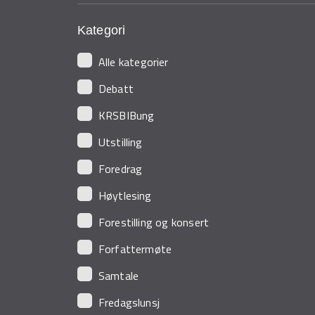
Kategori
Alle kategorier
Debatt
KRSBIBung
Utstilling
Foredrag
Høytlesing
Forestilling og konsert
Forfattermøte
Samtale
Fredagslunsj