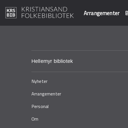
Arrangementer
B
Hopp
til
Søk i våre data
hovedinnhold
Hellemyr bibliotek
Nyheter
Arrangementer
Personal
Om