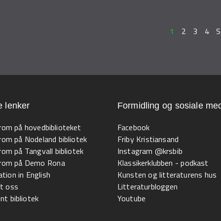
1
2
3
4
S
e lenker
Formidling og sosiale med
 rom på hovedbiblioteket
Facebook
 rom på Nodeland bibliotek
Friby Kristiansand
 rom på Tangvall bibliotek
Instagram @krsbib
l rom på Demo Rona
Klassikerklubben - podkast
tion in English
Kunsten og litteraturens hus
t oss
Litteraturbloggen
t bibliotek
Youtube