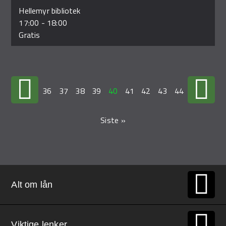
Hellemyr bibliotek
17:00
-
18:00
Gratis
…
36
37
38
39
40
41
42
43
44
…
Siste »
Alt om lån
Viktige lenker