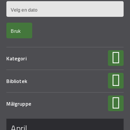
Demo Rona
Dato
Kategori
Bibliotek
Målgruppe
Sider
april