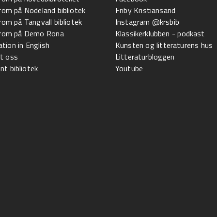
 rom på Nodeland bibliotek
Friby Kristiansand
 rom på Tangvall bibliotek
Instagram @krsbib
l rom på Demo Rona
Klassikerklubben - podkast
tion in English
Kunsten og litteraturens hus
t oss
Litteraturbloggen
t bibliotek
Youtube