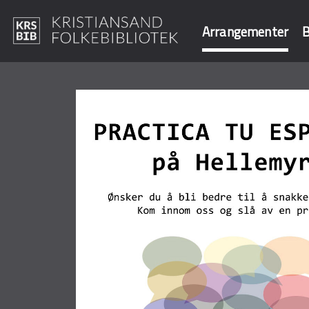
Arrangementer
B
Hopp
til
Søk i våre data
hovedinnhold