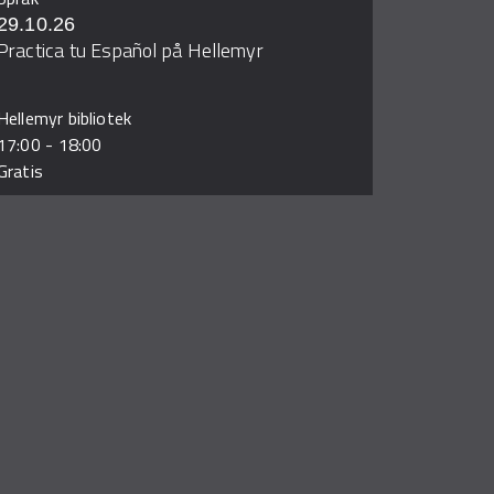
29.10.26
Practica tu Español på Hellemyr
Hellemyr bibliotek
17:00
-
18:00
Gratis