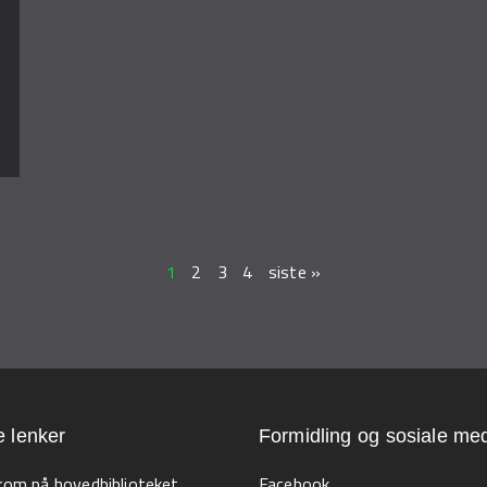
1
2
3
4
siste »
e lenker
Formidling og sosiale med
 rom på hovedbiblioteket
Facebook