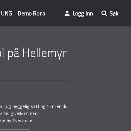
UNG
Demo Rona
Logg inn
Søk
ol på Hellemyr
mell og hyggelig setting? Enten du
hjertelig velkommen.
re av hverandre.