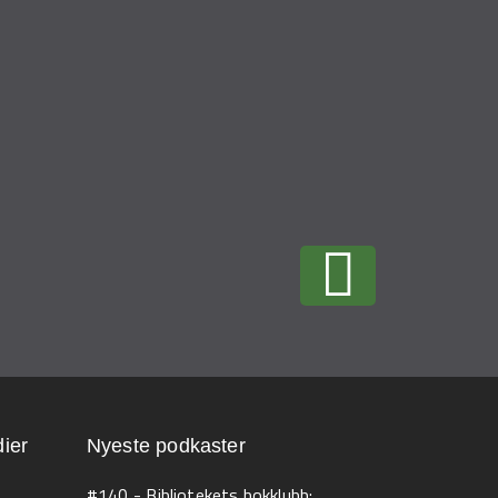
ier
Nyeste podkaster
#140 - Bibliotekets bokklubb: