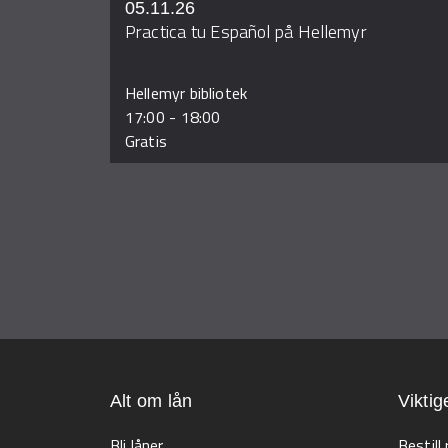
05.11.26
Practica tu Español på Hellemyr
Hellemyr bibliotek
17:00
-
18:00
Gratis
Alt om lån
Viktig
Bli låner
Bestill