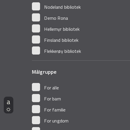
Nodeland bibliotek
Demo Rona
Hellemyr bibliotek
Finsland bibliotek
Flekkerøy bibliotek
Målgruppe
For alle
For barn
For familie
For ungdom