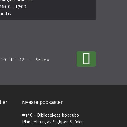
16:00
-
17:00
Gratis
10
11
12
…
Siste »
ier
Nyeste podkaster
#140 - Bibliotekets bokklubb:
Planterhaug av Sigbjørn Skåden