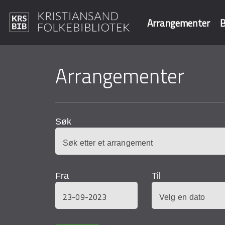
Arrangementer
B
Hopp
til
Arrangementer
Søk i våre data
hovedinnhold
Søk
Fra
Til
Dato