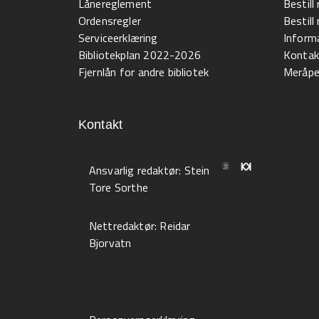
Lånereglement
Bestill
Ordensregler
Bestil
Serviceerklæring
Informa
Bibliotekplan 2022-2026
Kontak
Fjernlån for andre bibliotek
Meråpen
Kontakt
Ansvarlig redaktør:
Stein
Tore Sorthe
Nettredaktør:
Reidar
Bjorvatn