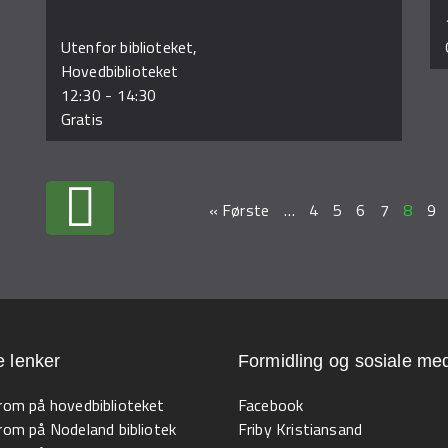
Utenfor biblioteket,
Hovedbiblioteket
12:30
-
14:30
Gratis
« Første
…
4
5
6
7
8
9
e lenker
Formidling og sosiale med
 rom på hovedbiblioteket
Facebook
 rom på Nodeland bibliotek
Friby Kristiansand