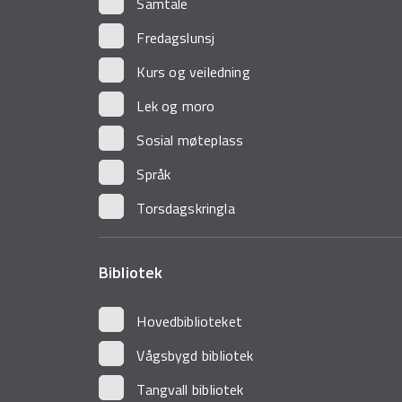
Samtale
Fredagslunsj
Kurs og veiledning
Lek og moro
Sosial møteplass
Språk
Torsdagskringla
Bibliotek
Hovedbiblioteket
Vågsbygd bibliotek
Tangvall bibliotek