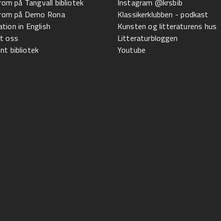
 rom på Tangvall bibliotek
Instagram @krsbib
l rom på Demo Rona
Klassikerklubben - podkast
tion in English
Kunsten og litteraturens hus
t oss
Litteraturbloggen
t bibliotek
Youtube