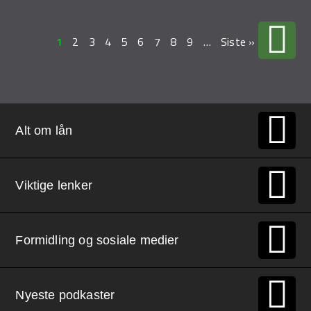
1
2
3
4
5
6
7
8
9
…
Siste »
Alt om lån
Viktige lenker
Formidling og sosiale medier
Nyeste podkaster