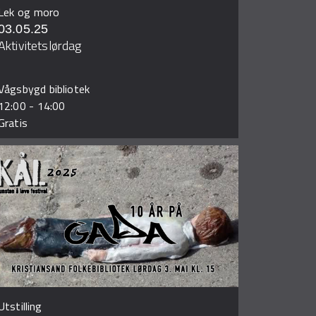
Lek og moro
03.05.25
Aktivitetslørdag
Vågsbygd bibliotek
12:00
-
14:00
Gratis
Utstilling