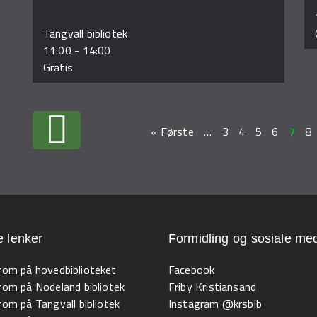
Tangvall bibliotek
11:00
-
14:00
Gratis
« Første
…
3
4
5
6
7
8
e lenker
Formidling og sosiale med
 rom på hovedbiblioteket
Facebook
 rom på Nodeland bibliotek
Friby Kristiansand
 rom på Tangvall bibliotek
Instagram @krsbib