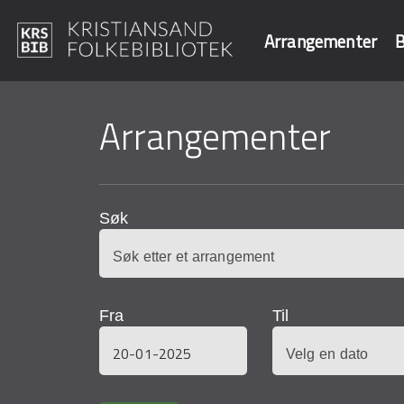
Arrangementer
B
Hopp
til
Arrangementer
Søk i våre data
hovedinnhold
Søk
Fra
Til
Dato