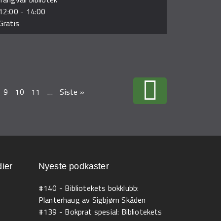
12:00
-
14:00
Gratis
9
10
11
…
Siste »
ier
Nyeste podkaster
#140 - Bibliotekets bokklubb:
Planterhaug av Sigbjørn Skåden
#139 - Bokprat spesial: Bibliotekets