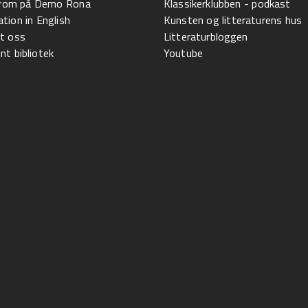
l rom på Demo Rona
Klassikerklubben - podkast
tion in English
Kunsten og litteraturens hus
t oss
Litteraturbloggen
t bibliotek
Youtube