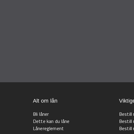
Alt om lån
Viktig
Bli låner
Bestill
Dette kan du låne
Bestill
Lånereglement
Bestill