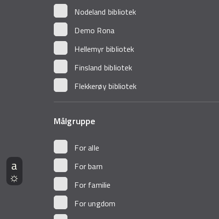
Nodeland bibliotek
Demo Rona
Hellemyr bibliotek
Finsland bibliotek
Flekkerøy bibliotek
Målgruppe
For alle
For barn
For familie
For ungdom