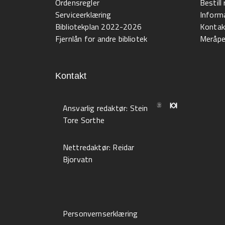
Ordensregler
Bestil
Serviceerklæring
Informa
Bibliotekplan 2022-2026
Kontak
Fjernlån for andre bibliotek
Meråpen
Kontakt
Ansvarlig redaktør:
Stein
Tore Sorthe
Nettredaktør:
Reidar
Bjorvatn
Personvernserklæring