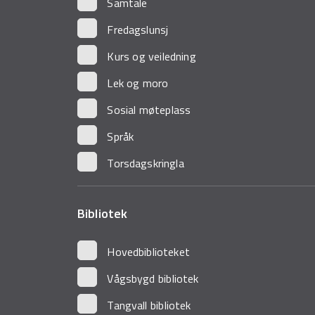
Samtale
Fredagslunsj
Kurs og veiledning
Lek og moro
Sosial møteplass
Språk
Torsdagskringla
Bibliotek
Hovedbiblioteket
Vågsbygd bibliotek
Tangvall bibliotek