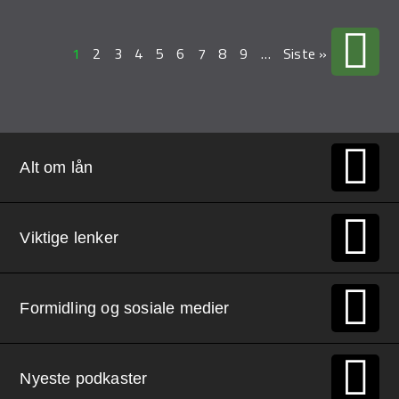
1
2
3
4
5
6
7
8
9
…
Siste »
Alt om lån
Viktige lenker
Formidling og sosiale medier
Nyeste podkaster