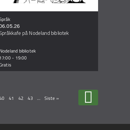
Språk
06.05.26
Språkkafe på Nodeland bibliotek
Nodeland bibliotek
17:00
-
19:00
Gratis
40
41
42
43
…
Siste »