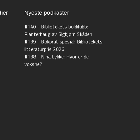
ier
Nyeste podkaster
#140 - Bibliotekets bokklubb:
Planterhaug av Sigbjørn Skåden
#139 - Bokprat spesial: Bibliotekets
litteraturpris 2026
#138 - Nina Lykke: Hvor er de
voksne?