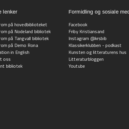
e lenker
Formidling og sosiale med
 rom på hovedbiblioteket
Facebook
 rom på Nodeland bibliotek
Friby Kristiansand
 rom på Tangvall bibliotek
Instagram @krsbib
l rom på Demo Rona
Klassikerklubben - podkast
tion in English
Kunsten og litteraturens hus
t oss
Litteraturbloggen
t bibliotek
Youtube