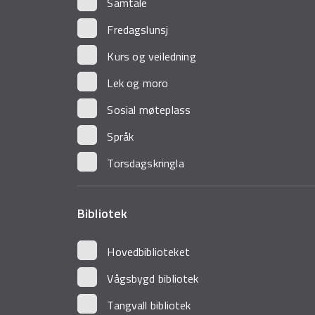
Samtale
Fredagslunsj
Kurs og veiledning
Lek og moro
Sosial møteplass
Språk
Torsdagskringla
Bibliotek
Hovedbiblioteket
Vågsbygd bibliotek
Tangvall bibliotek