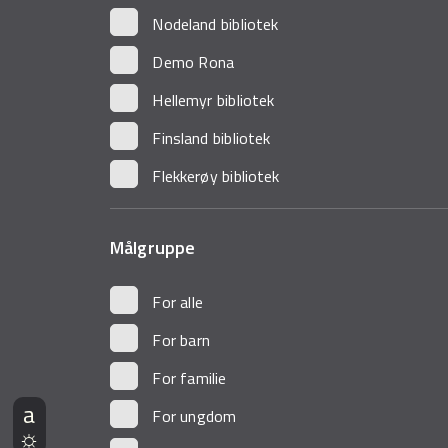
Nodeland bibliotek
Demo Rona
Hellemyr bibliotek
Finsland bibliotek
Flekkerøy bibliotek
Målgruppe
For alle
For barn
For familie
For ungdom