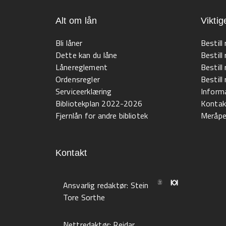
Alt om lån
Viktig
Bli låner
Bestill
Dette kan du låne
Bestill
Lånereglement
Bestill
Ordensregler
Bestil
Serviceerklæring
Informa
Bibliotekplan 2022-2026
Kontak
Fjernlån for andre bibliotek
Meråpen
Kontakt
Ansvarlig redaktør:
Stein
Tore Sorthe
Nettredaktør:
Reidar