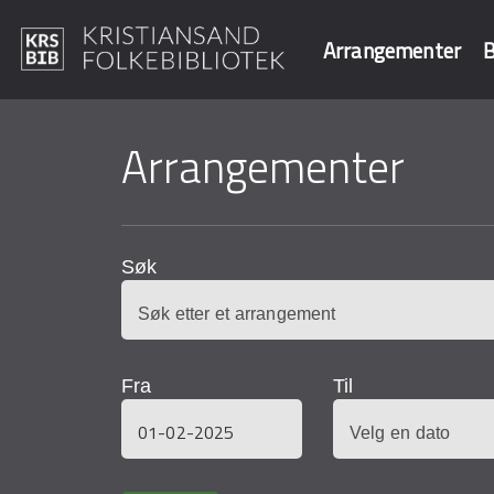
Arrangementer
B
Hopp
til
Arrangementer
Søk i våre data
hovedinnhold
Søk
Fra
Til
Dato