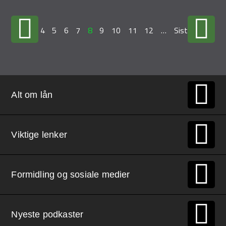
…
4
5
6
7
8
9
10
11
12
…
Siste »
Alt om lån
Viktige lenker
Formidling og sosiale medier
Nyeste podkaster