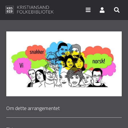
Hopp
til
hovedinnhold
Søk i våre databaser
Arrangementer
Bibliotekene
Nyheter
Digitale tjenester
Vi tilbyr
Om dette arrangementet
UNG