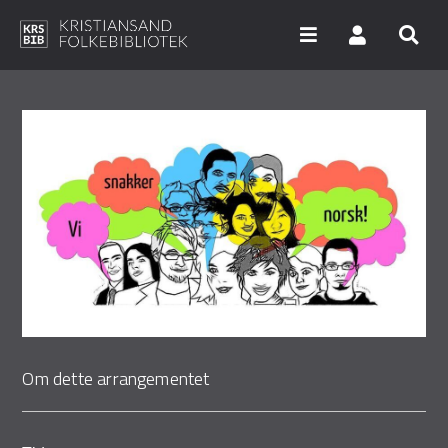
Hopp
til
hovedinnhold
Søk i våre databaser
Arrangementer
Bibliotekene
Nyheter
Digitale tjenester
Vi tilbyr
Om dette arrangementet
UNG