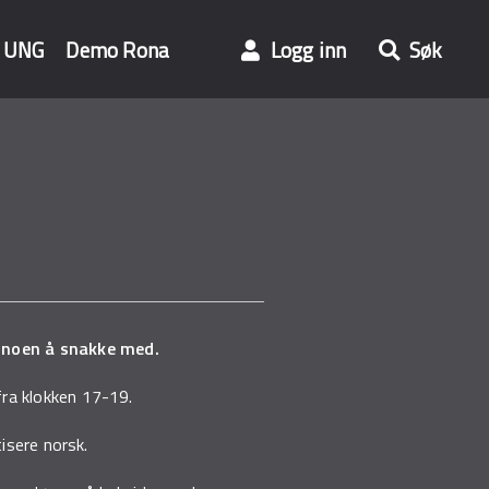
UNG
Demo Rona
Logg inn
Søk
n noen å snakke med.
 fra klokken 17-19.
tisere norsk.