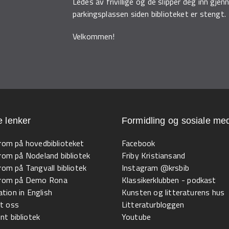
Ledes av frivillige og de slipper deg inn gj
parkingsplassen siden biblioteket er stengt.
Velkommen!
e lenker
Formidling og sosiale med
 rom på hovedbiblioteket
Facebook
 rom på Nodeland bibliotek
Friby Kristiansand
 rom på Tangvall bibliotek
Instagram @krsbib
l rom på Demo Rona
Klassikerklubben - podkast
tion in English
Kunsten og litteraturens hus
t oss
Litteraturbloggen
t bibliotek
Youtube