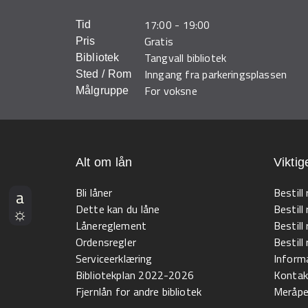
17:00
-
19:00
Tid
Gratis
Pris
Tangvall bibliotek
Bibliotek
Inngang fra parkeringsplassen
Sted / Rom
For voksne
Målgruppe
Alt om lån
Viktig
Bli låner
Bestill
Dette kan du låne
Bestill
Lånereglement
Bestill
Ordensregler
Bestil
Serviceerklæring
Informa
Bibliotekplan 2022-2026
Kontak
Fjernlån for andre bibliotek
Meråpen