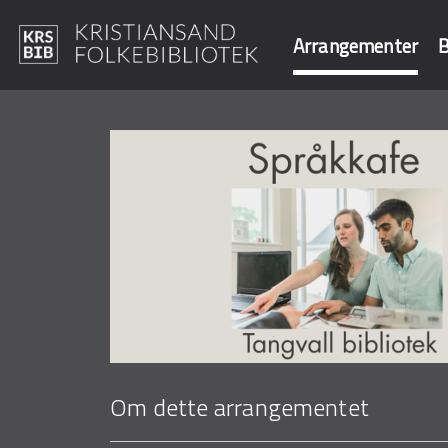
Arrangementer
B
Hopp
til
Søk i våre data
hovedinnhold
Om dette arrangementet