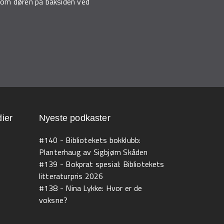
ennom døren på baksiden ved
ier
Nyeste podkaster
#140 - Bibliotekets bokklubb:
Planterhaug av Sigbjørn Skåden
#139 - Bokprat spesial: Bibliotekets
litteraturpris 2026
#138 - Nina Lykke: Hvor er de
voksne?