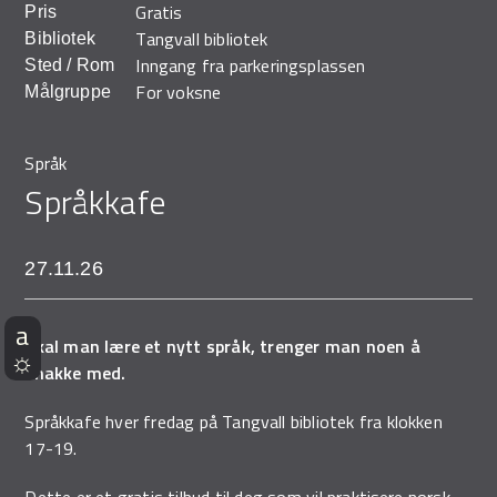
Gratis
Pris
Demo Rona
Tangvall bibliotek
Bibliotek
Inngang fra parkeringsplassen
Sted / Rom
For voksne
Målgruppe
Språk
Språkkafe
27.11.26
Skal man lære et nytt språk, trenger man noen å
snakke med.
Språkkafe hver fredag på Tangvall bibliotek fra klokken
17-19.
Dette er et gratis tilbud til deg som vil praktisere norsk.