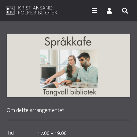
Hopp
til
hovedinnhold
Søk i våre databaser
Arrangementer
Bibliotekene
Nyheter
Digitale tjenester
Om dette arrangementet
Vi tilbyr
UNG
17:00
-
19:00
Tid