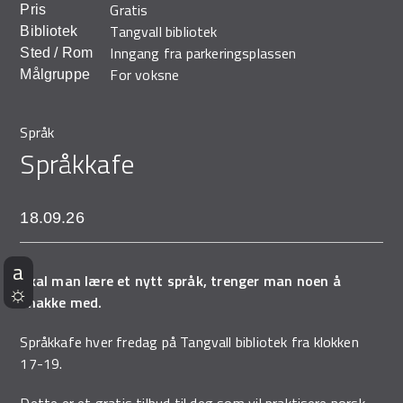
Gratis
Pris
Demo Rona
Tangvall bibliotek
Bibliotek
Inngang fra parkeringsplassen
Sted / Rom
For voksne
Målgruppe
Språk
Språkkafe
18.09.26
Skal man lære et nytt språk, trenger man noen å
snakke med.
Språkkafe hver fredag på Tangvall bibliotek fra klokken
17-19.
Dette er et gratis tilbud til deg som vil praktisere norsk.