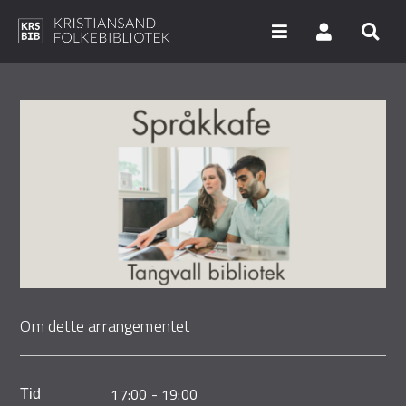
Hopp
til
hovedinnhold
Søk i våre databaser
Arrangementer
Bibliotekene
Nyheter
Digitale tjenester
Om dette arrangementet
Vi tilbyr
UNG
17:00
-
19:00
Tid