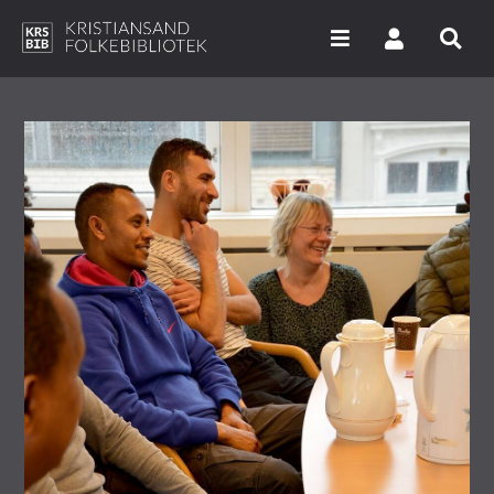
Hopp
til
hovedinnhold
Søk i våre databaser
Arrangementer
Bibliotekene
Nyheter
Digitale tjenester
Vi tilbyr
UNG