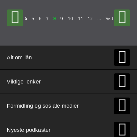
…
4
5
6
7
8
9
10
11
12
…
Siste »
Alt om lån
Viktige lenker
Formidling og sosiale medier
Nyeste podkaster