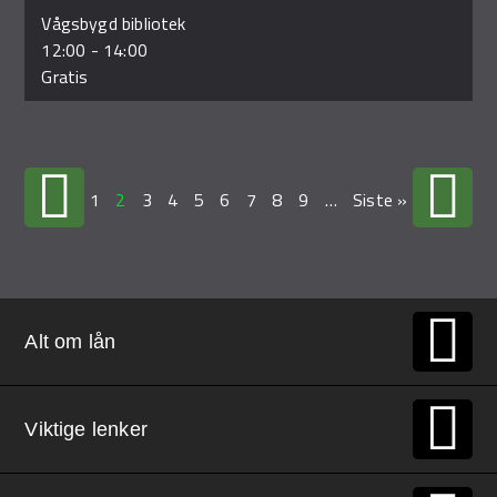
Vågsbygd bibliotek
12:00
-
14:00
Gratis
1
2
3
4
5
6
7
8
9
…
Siste »
Alt om lån
Viktige lenker