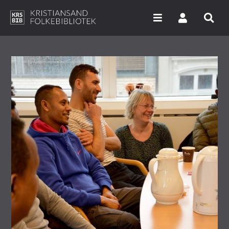
Hopp
til
hovedinnhold
Søk i våre databaser
Arrangementer
Bibliotekene
Nyheter
Digitale tjenester
Vi tilbyr
UNG