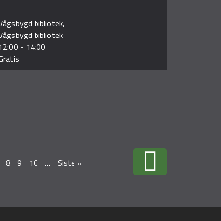
Vågsbygd bibliotek,
Vågsbygd bibliotek
12:00
-
14:00
Gratis
8
9
10
…
Siste »