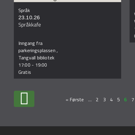
Språk
23.10.26
Språkkafe
Inngang fra
parkeringsplassen ,
Tangvall bibliotek
17:00
-
19:00
Gratis
« Første
…
2
3
4
5
6
7