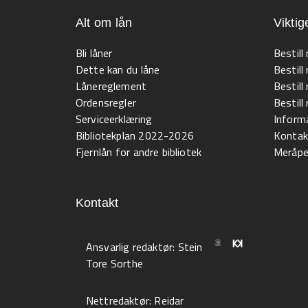
Alt om lån
Viktig
Bli låner
Bestill
Dette kan du låne
Bestill
Lånereglement
Bestill
Ordensregler
Bestil
Serviceerklæring
Informa
Bibliotekplan 2022-2026
Kontak
Fjernlån for andre bibliotek
Meråpen
Kontakt
Ansvarlig redaktør:
Stein
Tore Sorthe
Nettredaktør:
Reidar