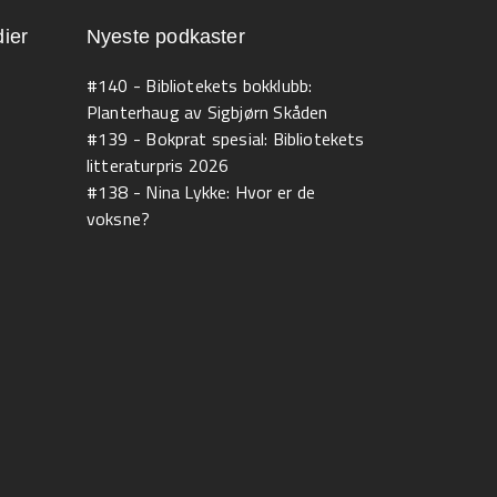
ier
Nyeste podkaster
#140 - Bibliotekets bokklubb:
Planterhaug av Sigbjørn Skåden
#139 - Bokprat spesial: Bibliotekets
litteraturpris 2026
#138 - Nina Lykke: Hvor er de
voksne?