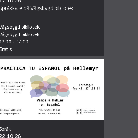
17.10.26
Språkkafe på Vågsbygd bibliotek
Vågsbygd bibliotek,
Vågsbygd bibliotek
12:00
-
14:00
Gratis
Språk
22.10.26