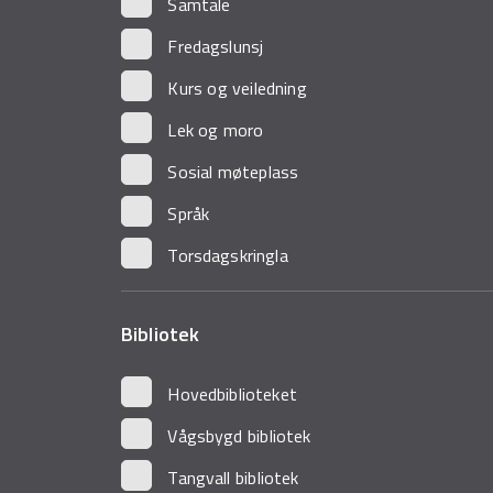
Samtale
Fredagslunsj
Kurs og veiledning
Lek og moro
Sosial møteplass
Språk
Torsdagskringla
Bibliotek
Hovedbiblioteket
Vågsbygd bibliotek
Tangvall bibliotek