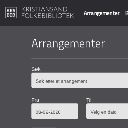
Arrangementer
B
Hopp
til
Arrangementer
Søk i våre data
hovedinnhold
Søk
Fra
Til
Dato