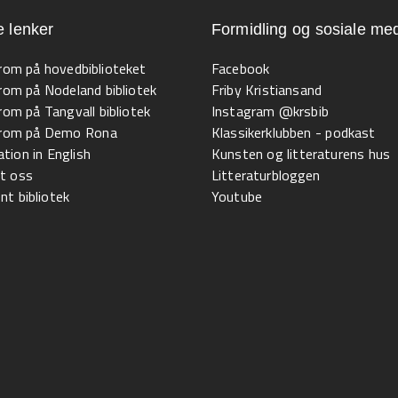
e lenker
Formidling og sosiale med
 rom på hovedbiblioteket
Facebook
 rom på Nodeland bibliotek
Friby Kristiansand
 rom på Tangvall bibliotek
Instagram @krsbib
l rom på Demo Rona
Klassikerklubben - podkast
tion in English
Kunsten og litteraturens hus
t oss
Litteraturbloggen
t bibliotek
Youtube