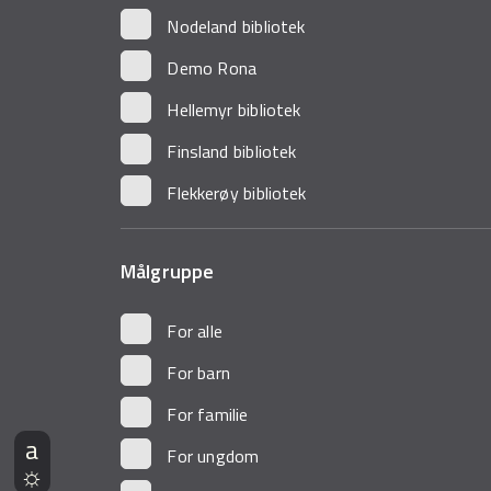
Nodeland bibliotek
Demo Rona
Hellemyr bibliotek
Finsland bibliotek
Flekkerøy bibliotek
Målgruppe
For alle
For barn
For familie
For ungdom