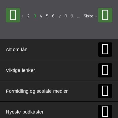
1
2
3
4
5
6
7
8
9
…
Siste »
Alt om lån
Viktige lenker
Formidling og sosiale medier
Nyeste podkaster