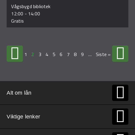
Vågsbygd bibliotek
12:00
-
14:00
Gratis
1
2
3
4
5
6
7
8
9
…
Siste »
Alt om lån
Viktige lenker