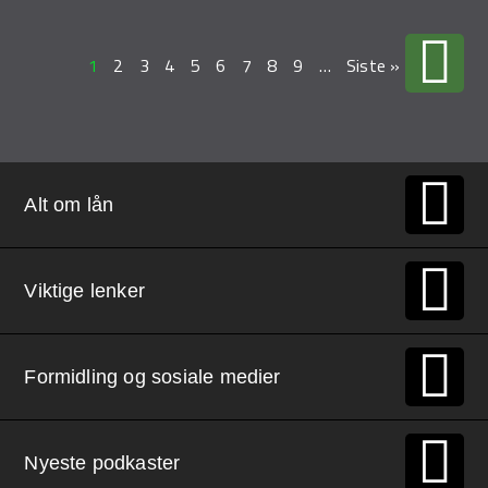
1
2
3
4
5
6
7
8
9
…
Siste »
Alt om lån
Viktige lenker
Formidling og sosiale medier
Nyeste podkaster