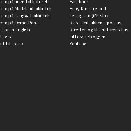
 rom på hovedbiblioteket
Facebook
 rom på Nodeland bibliotek
Friby Kristiansand
 rom på Tangvall bibliotek
Instagram @krsbib
l rom på Demo Rona
Klassikerklubben - podkast
tion in English
Kunsten og litteraturens hus
t oss
Litteraturbloggen
t bibliotek
Youtube