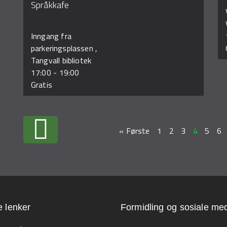
Språkkafe
Inngang fra
parkeringsplassen ,
Tangvall bibliotek
17:00
-
19:00
Gratis
« Første
1
2
3
4
5
6
e lenker
Formidling og sosiale med