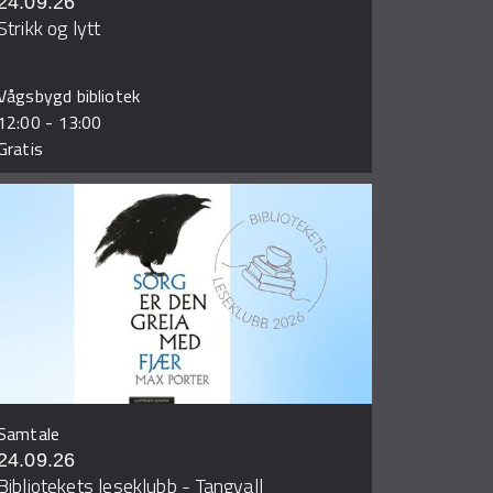
24.09.26
Strikk og lytt
Vågsbygd bibliotek
12:00
-
13:00
Gratis
Samtale
24.09.26
Bibliotekets leseklubb - Tangvall