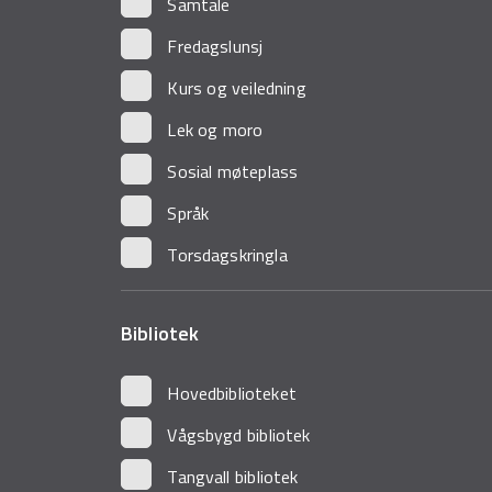
Samtale
Fredagslunsj
Kurs og veiledning
Lek og moro
Sosial møteplass
Språk
Torsdagskringla
Bibliotek
Hovedbiblioteket
Vågsbygd bibliotek
Tangvall bibliotek