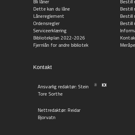
Bli låner
Bestill
Dette kan du låne
Bestill
Lånereglement
Bestill
Ordensregler
Bestil
Serviceerklæring
Informa
Bibliotekplan 2022-2026
Kontak
Fjernlån for andre bibliotek
Meråpen
Kontakt
Ansvarlig redaktør:
Stein
Tore Sorthe
Nettredaktør:
Reidar
Bjorvatn