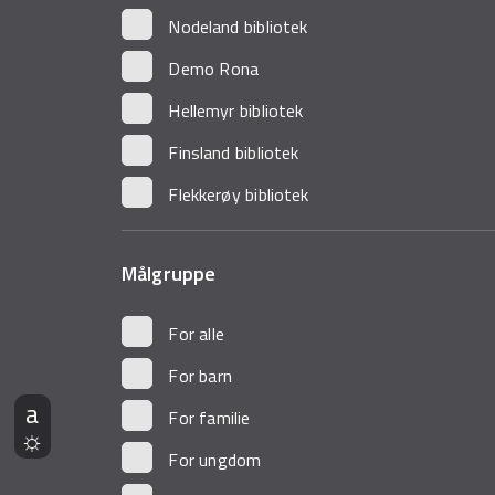
Nodeland bibliotek
Demo Rona
Hellemyr bibliotek
Finsland bibliotek
Flekkerøy bibliotek
Målgruppe
For alle
For barn
For familie
For ungdom