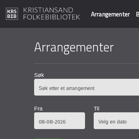
Arrangementer
B
Hopp
til
Arrangementer
Søk i våre data
hovedinnhold
Søk
Fra
Til
Dato