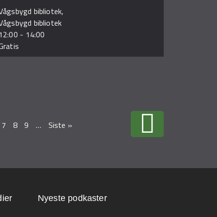
Vågsbygd bibliotek,
Vågsbygd bibliotek
12:00
-
14:00
Gratis
7
8
9
…
Siste »
ier
Nyeste podkaster