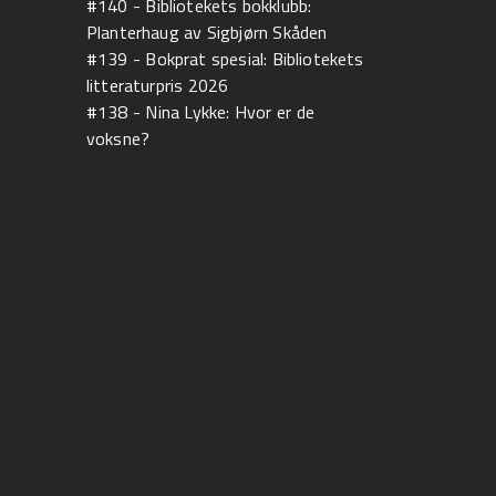
#140 - Bibliotekets bokklubb:
Planterhaug av Sigbjørn Skåden
#139 - Bokprat spesial: Bibliotekets
litteraturpris 2026
#138 - Nina Lykke: Hvor er de
voksne?