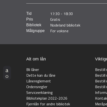
17:30
-
18:30
Tid
Gratis
Pris
Nodeland bibliotek
Bibliotek
For voksne
Målgruppe
Alt om lån
Viktig
Bli låner
Bestill
Dette kan du låne
Bestill
Lånereglement
Bestill
Ordensregler
Bestil
Serviceerklæring
Informa
Bibliotekplan 2022-2026
Kontak
Fjernlån for andre bibliotek
Meråpen