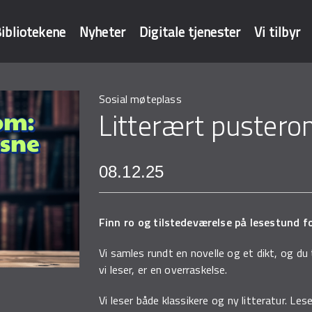
ibliotekene
Nyheter
Digitale tjenester
Vi tilbyr
Sosial møteplass
baser
Litterært puster
08.12.25
Finn ro og tilstedeværelse på lesestund f
Vi samles rundt en novelle og et dikt, og du
vi leser, er en overraskelse.
Vi leser både klassikere og ny litteratur. Le