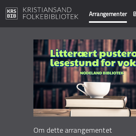
Arrangementer
B
Hopp
til
Søk i våre data
hovedinnhold
Om dette arrangementet