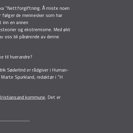
boka "Nettforgiftning. Å miste noen
Her følger de mennesker som har
t inn en annen
jonsteorier og ekstremisme. Med økt
 av oss bli pårørende av denne
e til hverandre?
drik Søderlind er rådgiver i Human-
Marte Spurkland, redaktør i "H
 Kristiansand kommune
. Det er