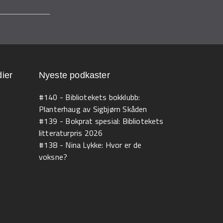
ier
Nyeste podkaster
#140 - Bibliotekets bokklubb:
Planterhaug av Sigbjørn Skåden
#139 - Bokprat spesial: Bibliotekets
litteraturpris 2026
#138 - Nina Lykke: Hvor er de
voksne?