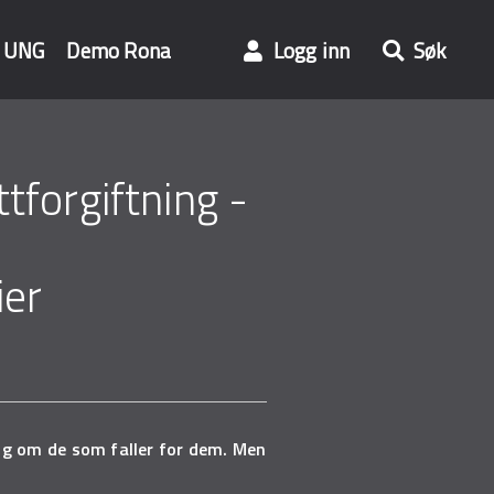
UNG
Demo Rona
Logg inn
Søk
tforgiftning -
ier
og om de som faller for dem. Men