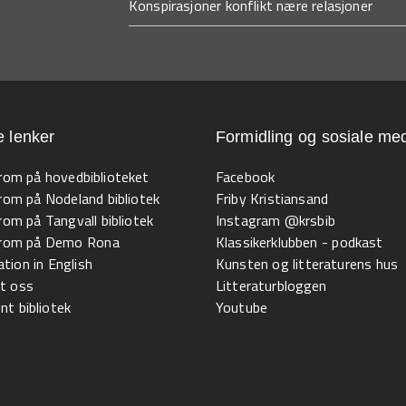
Konspirasjoner konflikt nære relasjoner
e lenker
Formidling og sosiale med
 rom på hovedbiblioteket
Facebook
 rom på Nodeland bibliotek
Friby Kristiansand
 rom på Tangvall bibliotek
Instagram @krsbib
l rom på Demo Rona
Klassikerklubben - podkast
tion in English
Kunsten og litteraturens hus
t oss
Litteraturbloggen
t bibliotek
Youtube