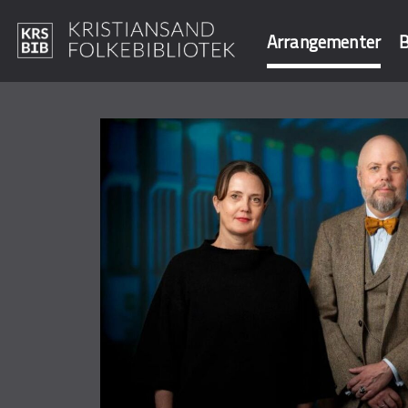
Arrangementer
B
Hopp
til
Søk i våre data
hovedinnhold