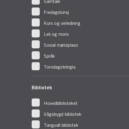
Samtale
Fredagslunsj
Kurs og veiledning
Lek og moro
Sosial møteplass
Språk
Torsdagskringla
Bibliotek
Hovedbiblioteket
Vågsbygd bibliotek
Tangvall bibliotek