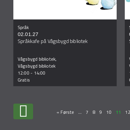
Språk
02.01.27
Språkkafe på Vågsbygd bibliotek
Vågsbygd bibliotek,
Vågsbygd bibliotek
12:00
-
14:00
Gratis
« Første
…
7
8
9
10
11
1