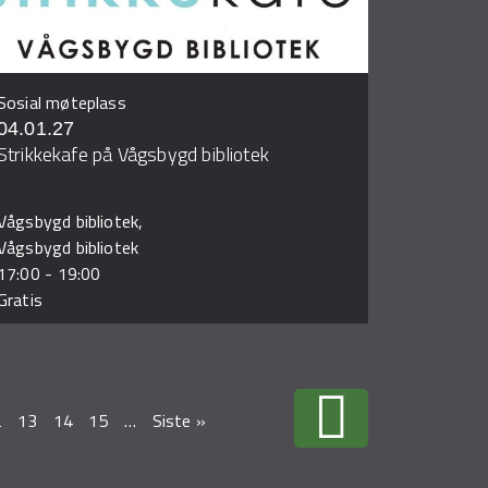
Sosial møteplass
04.01.27
Strikkekafe på Vågsbygd bibliotek
Vågsbygd bibliotek,
Vågsbygd bibliotek
17:00
-
19:00
Gratis
2
13
14
15
…
Siste »