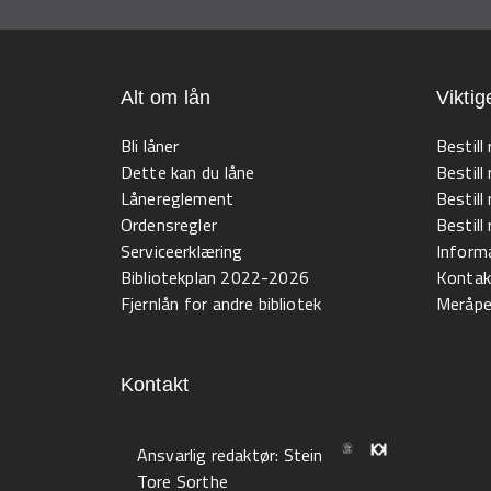
Alt om lån
Viktig
Bli låner
Bestill
Dette kan du låne
Bestill
Lånereglement
Bestill
Ordensregler
Bestil
Serviceerklæring
Informa
Bibliotekplan 2022-2026
Kontak
Fjernlån for andre bibliotek
Meråpen
Kontakt
Ansvarlig redaktør:
Stein
Tore Sorthe