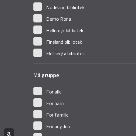
Nodeland bibliotek
Demo Rona
Hellemyr bibliotek
Finsland bibliotek
Flekkerøy bibliotek
Målgruppe
For alle
For barn
For familie
For ungdom