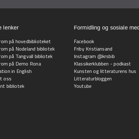
e lenker
Formidling og sosiale med
 rom på hovedbiblioteket
Facebook
 rom på Nodeland bibliotek
Friby Kristiansand
 rom på Tangvall bibliotek
Instagram @krsbib
l rom på Demo Rona
Klassikerklubben - podkast
tion in English
Kunsten og litteraturens hus
t oss
Litteraturbloggen
t bibliotek
Youtube