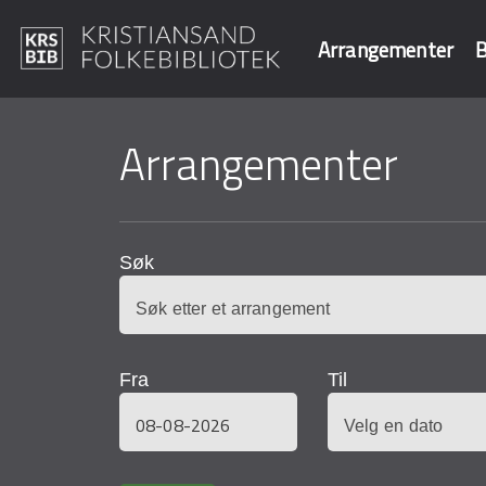
Arrangementer
B
Hopp
til
Arrangementer
Søk i våre data
hovedinnhold
Søk
Fra
Til
Dato