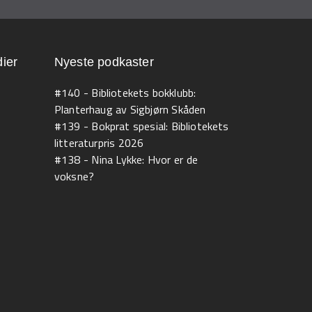
ier
Nyeste podkaster
#140 - Bibliotekets bokklubb:
Planterhaug av Sigbjørn Skåden
#139 - Bokprat spesial: Bibliotekets
litteraturpris 2026
#138 - Nina Lykke: Hvor er de
voksne?