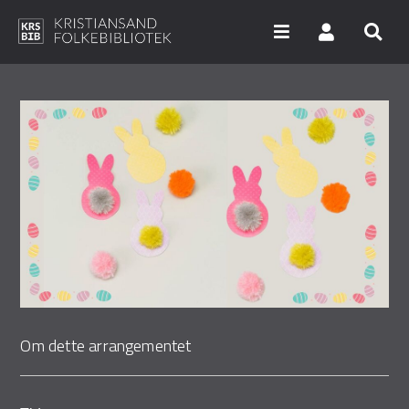
Hopp
til
hovedinnhold
Søk i våre databaser
Arrangementer
Bibliotekene
Nyheter
Digitale tjenester
Vi tilbyr
Om dette arrangementet
UNG