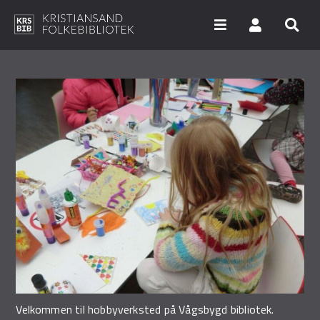
Hopp
til
hovedinnhold
Søk i våre databaser
Arrangementer
Bibliotekene
Nyheter
Digitale tjenester
Vi tilbyr
UNG
Velkommen til hobbyverksted på Vågsbygd bibliotek.