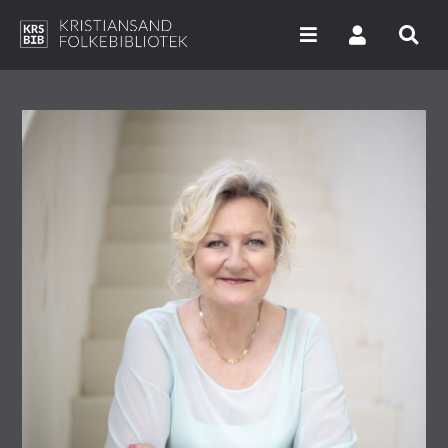
Hopp
til
hovedinnhold
Søk i våre databaser
Arrangementer
Bibliotekene
Nyheter
Digitale tjenester
Vi tilbyr
UNG