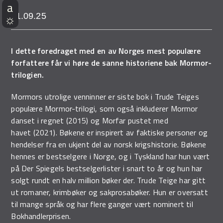
11.09.25
I dette foredraget med en av Norges mest populære
forfattere får vi høre de sanne historiene bak Mormor-
trilogien.
Mormors utrolige venninner er siste bok i Trude Teiges
populære Mormor-trilogi, som også inkluderer Mormor
danset i regnet (2015) og Morfar pustet med
havet (2021). Bøkene er inspirert av faktiske personer og
hendelser fra en ukjent del av norsk krigshistorie. Bøkene
hennes er bestselgere i Norge, og i Tyskland har hun vært
på Der Spiegels bestselgerlister i snart to år og hun har
solgt rundt en halv million bøker der. Trude Teige har gitt
ut romaner, krimbøker og sakprosabøker. Hun er oversatt
til mange språk og har flere ganger vært nominert til
Bokhandlerprisen.