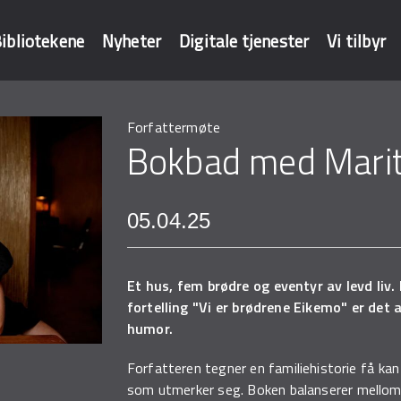
ibliotekene
Nyheter
Digitale tjenester
Vi tilbyr
Forfattermøte
baser
Bokbad med Mari
05.04.25
Et hus, fem brødre og eventyr av levd liv.
fortelling "Vi er brødrene Eikemo" er det 
humor.
Forfatteren tegner en familiehistorie få kan v
som utmerker seg. Boken balanserer mellom