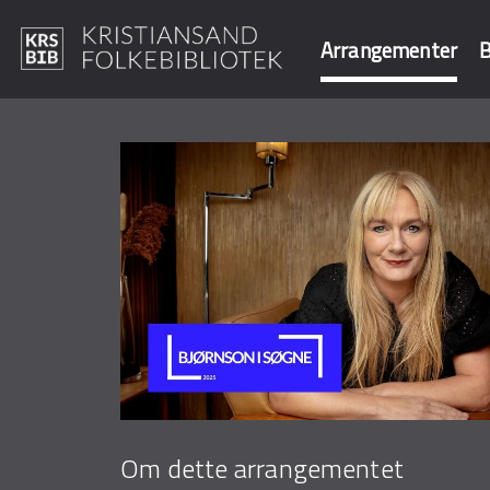
Arrangementer
B
Hopp
til
Søk i våre data
hovedinnhold
Om dette arrangementet