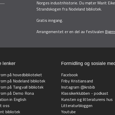
Norges industrihistorie. Du møter Marit Ei
Strandskogen fra Nodeland bibliotek.
Gratis inngang.
Arrangementet er en del av festivalen
Bjørn
e lenker
Formidling og sosiale med
 rom på hovedbiblioteket
Facebook
 rom på Nodeland bibliotek
Friby Kristiansand
 rom på Tangvall bibliotek
Instagram @krsbib
l rom på Demo Rona
Klassikerklubben - podkast
tion in English
Kunsten og litteraturens hus
t oss
Litteraturbloggen
t bibliotek
Youtube