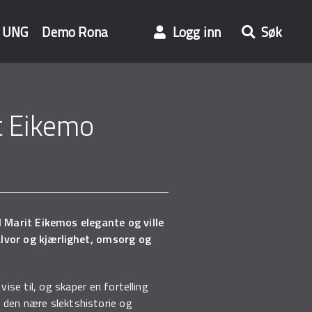
UNG
Demo Rona
Logg inn
Søk
t Eikemo
 I Marit Eikemos elegante og ville
alvor og kjærlighet, omsorg og
ise til, og skaper en fortelling
 den nære slektshistorie og