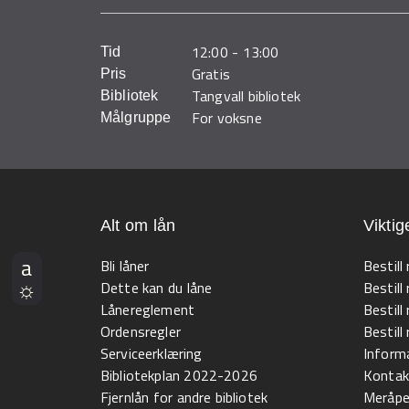
12:00
-
13:00
Tid
Gratis
Pris
Tangvall bibliotek
Bibliotek
For voksne
Målgruppe
Alt om lån
Viktig
Bli låner
Bestill
Dette kan du låne
Bestill
Lånereglement
Bestill
Ordensregler
Bestil
Serviceerklæring
Informa
Bibliotekplan 2022-2026
Kontak
Fjernlån for andre bibliotek
Meråpen