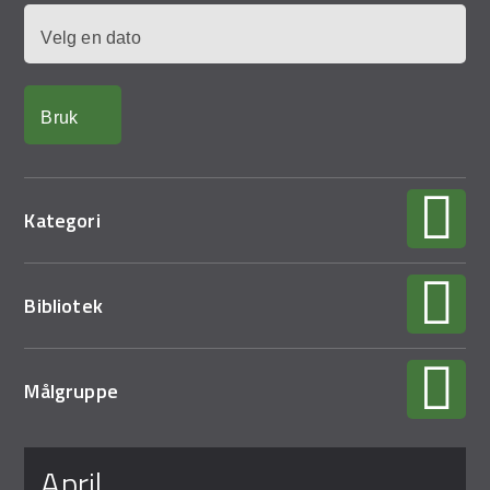
Demo Rona
Dato
Kategori
Bibliotek
Målgruppe
Sider
april