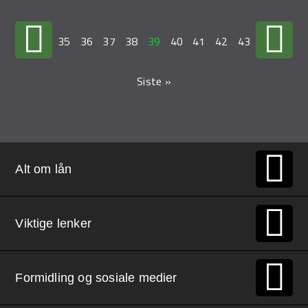
…
35
36
37
38
39
40
41
42
43
…
Siste »
Alt om lån
Viktige lenker
Formidling og sosiale medier