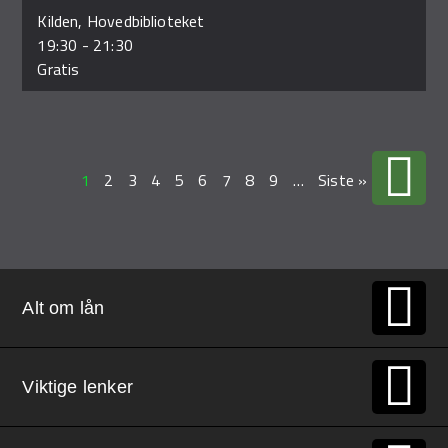
Kilden, Hovedbiblioteket
19:30
-
21:30
Gratis
1
2
3
4
5
6
7
8
9
…
Siste »
Alt om lån
Viktige lenker