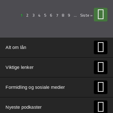
1
2
3
4
5
6
7
8
9
…
Siste »
Alt om lån
Viktige lenker
Formidling og sosiale medier
Nyeste podkaster