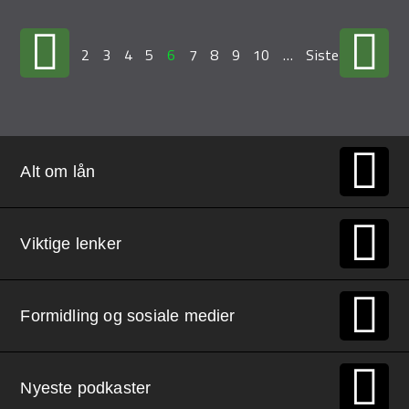
…
2
3
4
5
6
7
8
9
10
…
Siste »
Alt om lån
Viktige lenker
Formidling og sosiale medier
Nyeste podkaster