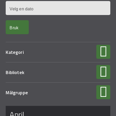
Demo Rona
Dato
Kategori
Bibliotek
Målgruppe
Sider
april